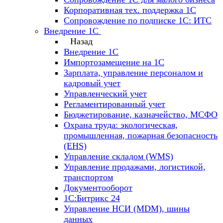
Корпоративная тех. поддержка 1С
Сопровождение по подписке 1С: ИТС
Внедрение 1С
Назад
Внедрение 1С
Импортозамещение на 1С
Зарплата, управление персоналом и
кадровый учет
Управленческий учет
Регламентированный учет
Бюджетирование, казначейство, МСФО
Охрана труда: экологическая,
промышленная, пожарная безопасность
(EHS)
Управление складом (WMS)
Управление продажами, логистикой,
транспортом
Документооборот
1С:Битрикс 24
Управление НСИ (MDM), шины
данных